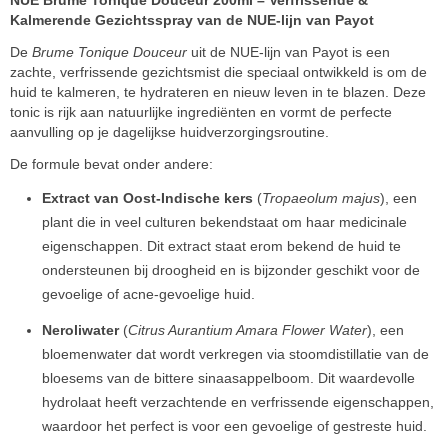
NUE Brume Tonique Douceur 200ml – Verfrissende &
Kalmerende Gezichtsspray van de NUE-lijn van Payot
De
Brume Tonique Douceur
uit de NUE-lijn van Payot is een
zachte, verfrissende gezichtsmist die speciaal ontwikkeld is om de
huid te kalmeren, te hydrateren en nieuw leven in te blazen. Deze
tonic is rijk aan natuurlijke ingrediënten en vormt de perfecte
aanvulling op je dagelijkse huidverzorgingsroutine.
De formule bevat onder andere:
Extract van Oost-Indische kers
(
Tropaeolum majus
), een
plant die in veel culturen bekendstaat om haar medicinale
eigenschappen. Dit extract staat erom bekend de huid te
ondersteunen bij droogheid en is bijzonder geschikt voor de
gevoelige of acne-gevoelige huid.
Neroliwater
(
Citrus Aurantium Amara Flower Water
), een
bloemenwater dat wordt verkregen via stoomdistillatie van de
bloesems van de bittere sinaasappelboom. Dit waardevolle
hydrolaat heeft verzachtende en verfrissende eigenschappen,
waardoor het perfect is voor een gevoelige of gestreste huid.