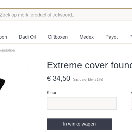
bon
Dadi Oil
Giftboxen
Medex
Payot
P
oundation
Extreme cover foun
€ 34,50
(inclusief btw 21%)
Kleur
In winkelwagen