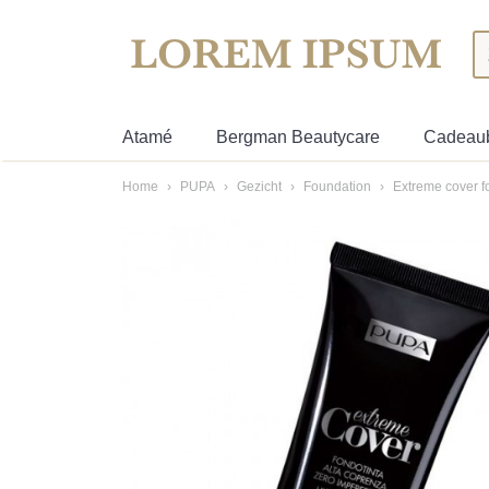
Atamé
Bergman Beautycare
Cadeau
Home
›
PUPA
›
Gezicht
›
Foundation
›
Extreme cover f