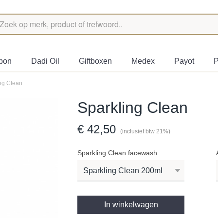
bon
Dadi Oil
Giftboxen
Medex
Payot
P
ng Clean
Sparkling Clean
€ 42,50
(inclusief btw 21%)
Sparkling Clean facewash
In winkelwagen