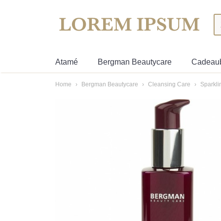
Atamé
Bergman Beautycare
Cadeau
Home
›
Bergman Beautycare
›
Cleansing Care
›
Sparkli