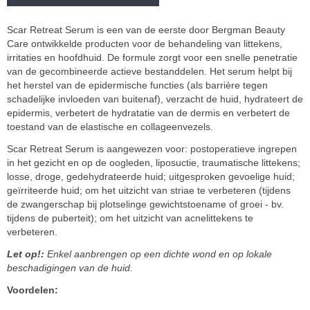
Scar Retreat Serum is een van de eerste door Bergman Beauty
Care ontwikkelde producten voor de behandeling van littekens,
irritaties en hoofdhuid. De formule zorgt voor een snelle penetratie
van de gecombineerde actieve bestanddelen. Het serum helpt bij
het herstel van de epidermische functies (als barrière tegen
schadelijke invloeden van buitenaf), verzacht de huid, hydrateert de
epidermis, verbetert de hydratatie van de dermis en verbetert de
toestand van de elastische en collageenvezels.
Scar Retreat Serum is aangewezen voor: postoperatieve ingrepen
in het gezicht en op de oogleden, liposuctie, traumatische littekens;
losse, droge, gedehydrateerde huid; uitgesproken gevoelige huid;
geïrriteerde huid; om het uitzicht van striae te verbeteren (tijdens
de zwangerschap bij plotselinge gewichtstoename of groei - bv.
tijdens de puberteit); om het uitzicht van acnelittekens te
verbeteren.
Let op!:
Enkel aanbrengen op een dichte wond en op lokale
beschadigingen van de huid.
Voordelen: