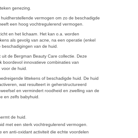
tteken genezing.
het huidherstellende vermogen om zo de beschadigde
 en heeft een hoog vochtregulerend vermogen.
zicht en het lichaam. Het kan o.a. worden
kens als gevolg van acne, na een operatie (enkel
 beschadigingen van de huid.
t uit de Bergman Beauty Care collectie. Deze
lijk boordevol innovatieve combinaties van
 voor de huid.
bedreigende littekens of beschadigde huid. De huid
tiveren, wat resulteert in geherstructureerd
 weefsel en vermindert roodheid en zwelling van de
ge en zelfs babyhuid.
hermt de huid.
id met een sterk vochtregulerend vermogen.
e en anti-oxidant activiteit die echte voordelen