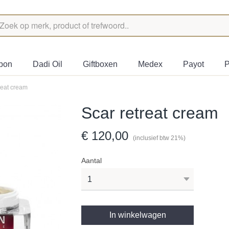
bon
Dadi Oil
Giftboxen
Medex
Payot
P
reat cream
Scar retreat cream
€ 120,00
(inclusief btw 21%)
Aantal
In winkelwagen