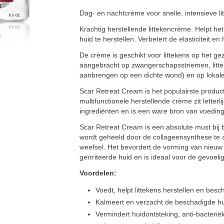
Dag- en nachtcrème voor snelle, intensieve li
Krachtig herstellende littekencrème. Helpt 
huid te herstellen. Verbetert de elasticiteit
De crème is geschikt voor littekens op het ge
aangebracht op zwangerschapsstriemen, litte
aanbrengen op een dichte wond) en op lokale
Scar Retreat Cream is het populairste produc
multifunctionele herstellende crème zit letter
ingrediënten en is een ware bron van voeding
Scar Retreat Cream is een absolute must bij 
wordt geheeld door de collageensynthese te ac
weefsel. Het bevordert de vorming van nieuw
geïrriteerde huid en is ideaal voor de gevoeli
Voordelen:
Voedt, helpt littekens herstellen en besc
Kalmeert en verzacht de beschadigde hu
Vermindert huidontsteking, anti-bacteriël