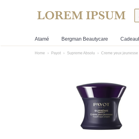
Atamé
Bergman Beautycare
Cadeau
Home
›
Payot
›
Supreme Absolu
›
Creme yeux jeunesse