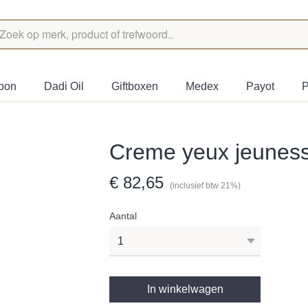
bon
Dadi Oil
Giftboxen
Medex
Payot
P
Creme yeux jeunes
€ 82,65
(inclusief btw 21%)
Aantal
In winkelwagen