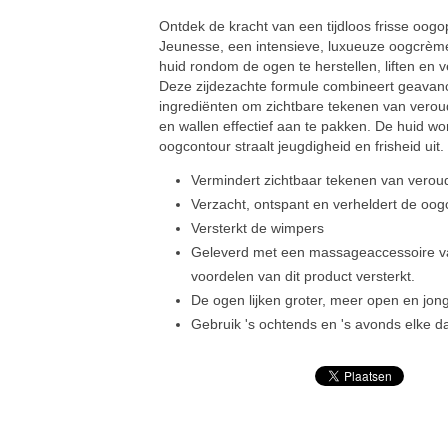
Ontdek de kracht van een tijdloos frisse o
Jeunesse, een intensieve, luxueuze oogcrème 
huid rondom de ogen te herstellen, liften en
Deze zijdezachte formule combineert geavanc
ingrediënten om zichtbare tekenen van verouder
en wallen effectief aan te pakken. De huid w
oogcontour straalt jeugdigheid en frisheid uit.
Vermindert zichtbaar tekenen van verou
Verzacht, ontspant en verheldert de oo
Versterkt de wimpers
Geleverd met een massageaccessoire van
voordelen van dit product versterkt.
De ogen lijken groter, meer open en jong
Gebruik 's ochtends en 's avonds elke da