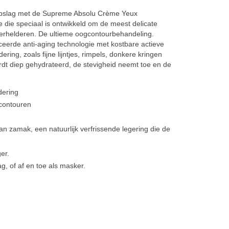
ogopslag met de Supreme Absolu Crème Yeux
die speciaal is ontwikkeld om de meest delicate
 verhelderen. De ultieme oogcontourbehandeling.
eerde anti-aging technologie met kostbare actieve
ing, zoals fijne lijntjes, rimpels, donkere kringen
ordt diep gehydrateerd, de stevigheid neemt toe en de
dering
gcontouren
 zamak, een natuurlijk verfrissende legering die de
er.
g, of af en toe als masker.