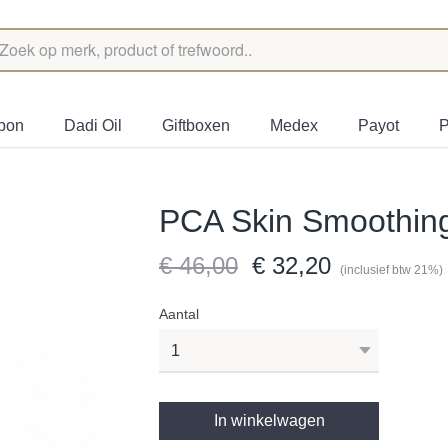
bon
Dadi Oil
Giftboxen
Medex
Payot
P
PCA Skin Smoothin
€ 46,00
€ 32,20
(inclusief btw 21%)
Aantal
In winkelwagen