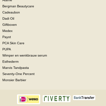
Atamé
Bergman Beautycare
Cadeaubon
Dadi Oil
Giftboxen
Medex
Payot
PCA Skin Care
PUPA
Wimper en wenkbrauw serum
Esthederm
Marvis Tandpasta
Seventy-One Percent
Monsier Barbier